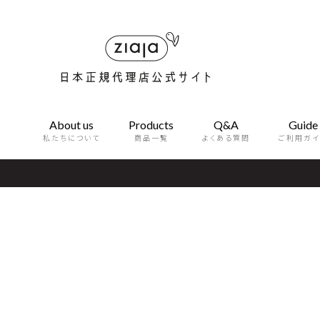
About us
Products
Q&A
Guide
私たちについて
商品一覧
よくある質問
ご利用ガイ
BODYCARE
SKINCAR
インティメイトウォッシュ
フェイスマ
フォームウォッシュ
ナイトクリ